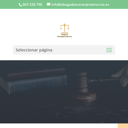
663 526 796
info@abogadoextranjeriamurcia.es
Seleccionar página
Abogados expertos en Derecho
de Extranjería