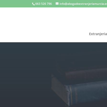
663 526 796
info@abogadoextranjeriamurcia.e
Extranjeri