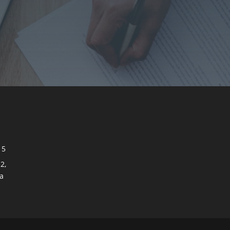
n
 5
2,
a