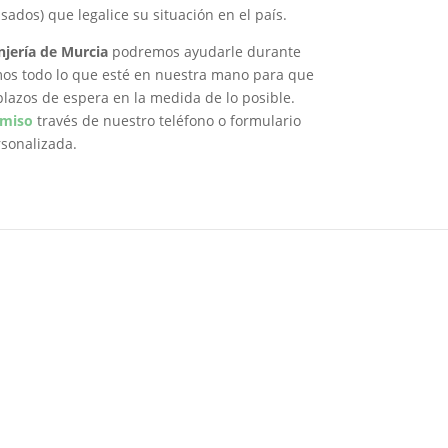
sados) que legalice su situación en el país.
jería de Murcia
podremos ayudarle durante
mos todo lo que esté en nuestra mano para que
 plazos de espera en la medida de lo posible.
omiso
través de nuestro teléfono o formulario
rsonalizada.
Permiso de Residencia
Arraigo Social
Permiso de Trabajo
Arraigo Familiar