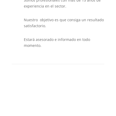
Somos profesionales con mas de 15 años de
experiencia en el sector.
Nuestro objetivo es que consiga un resultado
satisfactorio.
Estará asesorado e informado en todo
momento.
Nacionalidad Española
Arraigo Social, familiar y laboral