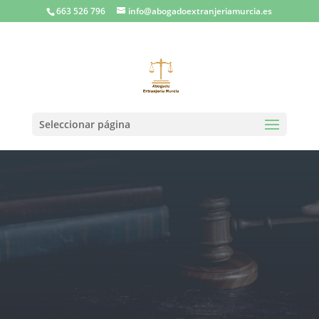
663 526 796
info@abogadoextranjeriamurcia.es
Seleccionar página
Abogados expertos en Derecho
de Extranjería