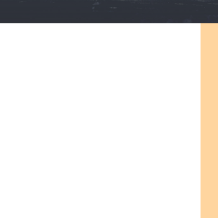
¿Quiere un abogado especialista
en extranjería en San Javier?
Cuente con nuestro despacho de
abogados, tenemos abogados
expertos en extranjería en toda la
provincia de Murcia
En nuestro bufete, tenemos
letrados con mucha experiencia