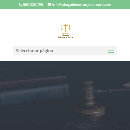
663 526 796
info@abogadoextranjeriamurcia.es
Seleccionar página
Abogados expertos en Derecho
de Extranjería