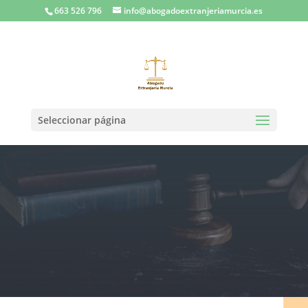
663 526 796
info@abogadoextranjeriamurcia.es
Seleccionar página
Abogados expertos en Derecho
de Extranjería