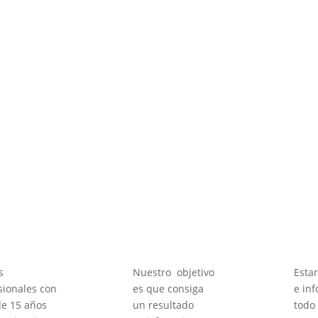
mpre es importante conocer la ley, y más la de extranjería 
ete siempre estamos al día de las últimas novedades para q
s
Nuestro objetivo
Esta
sionales con
es que consiga
e in
e 15 años
un resultado
tod