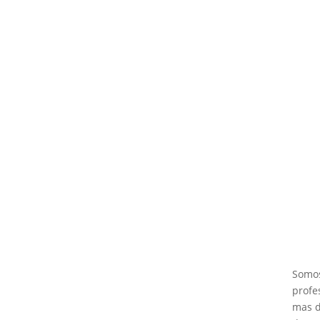
Sie
buf
Somo
profe
mas d