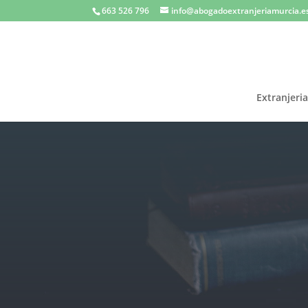
663 526 796
info@abogadoextranjeriamurcia.e
Extranjeri
Ab