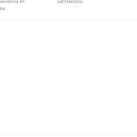
periencia en
satisfactorio.
tor.
Nacionalidad Española
Arraigo Social, familiar y laboral
Permisos de residencia y trabajo
Permiso de residencia familiar de comunitario
Reagrupacion familiar
Renovaciones