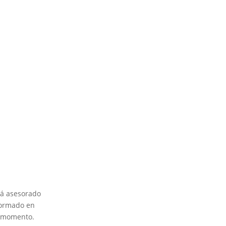
que es muy cambiante, por ello en nuestro
ue obtenga siempre la mejor solución.
rá asesorado
formado en
o momento.