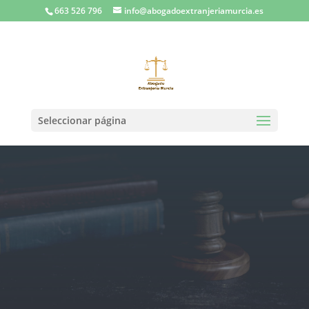
663 526 796
info@abogadoextranjeriamurcia.es
Seleccionar página
Abogados expertos en Derecho
de Extranjería